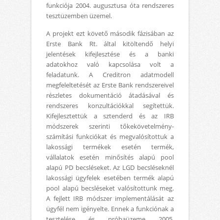
funkciója 2004. augusztusa óta rendszeres
tesztüzemben üzemel.
A projekt ezt követő második fázisában az
Erste Bank Rt. által kitöltendő helyi
jelentések kifejlesztése és a banki
adatokhoz való kapcsolása volt a
feladatunk. A Creditron adatmodell
megfeleltetését az Erste Bank rendszereivel
részletes dokumentáció átadásával és
rendszeres konzultációkkal segítettük.
Kifejlesztettük a sztenderd és az IRB
módszerek szerinti tőkekövetelmény-
számítási funkciókat és megvalósítottuk a
lakossági termékek esetén termék,
vállalatok esetén minősítés alapú pool
alapú PD becsléseket. Az LGD becsléseknél
lakossági ügyfelek esetében termék alapú
pool alapú becsléseket valósítottunk meg.
A fejlett IRB módszer implementálását az
ügyfél nem igényelte. Ennek a funkciónak a
tesztelése és próbaüzeme 2005.