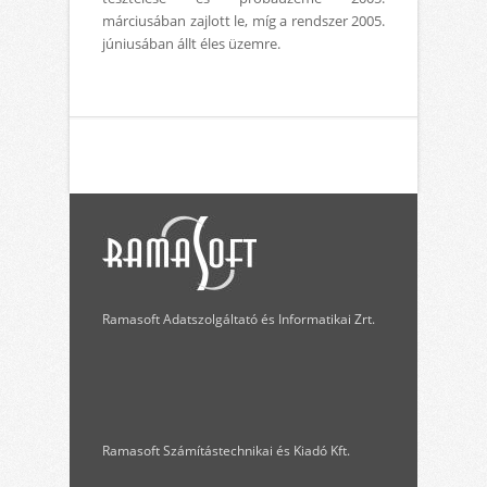
márciusában zajlott le, míg a rendszer 2005.
júniusában állt éles üzemre.
Ramasoft Adatszolgáltató és Informatikai Zrt.
Ramasoft Számítástechnikai és Kiadó Kft.