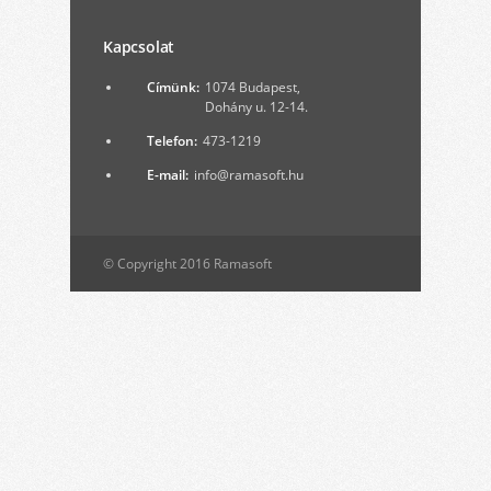
Kapcsolat
Címünk:
1074 Budapest,
Dohány u. 12-14.
Telefon:
473-1219
E-mail:
info@ramasoft.hu
© Copyright 2016 Ramasoft