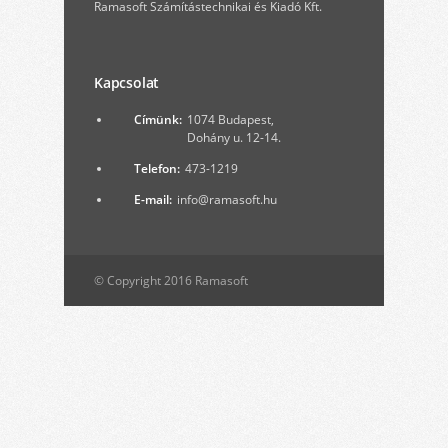
Ramasoft Számítástechnikai és Kiadó Kft.
Kapcsolat
Címünk:
1074 Budapest,
Dohány u. 12-14.
Telefon:
473-1219
E-mail:
info@ramasoft.hu
© Copyright 2016 Ramasoft