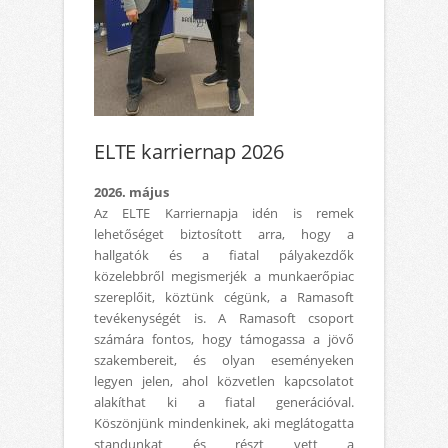
ELTE karriernap 2026
2026. május
Az ELTE Karriernapja idén is remek
lehetőséget biztosított arra, hogy a
hallgatók és a fiatal pályakezdők
közelebbről megismerjék a munkaerőpiac
szereplőit, köztünk cégünk, a Ramasoft
tevékenységét is. A Ramasoft csoport
számára fontos, hogy támogassa a jövő
szakembereit, és olyan eseményeken
legyen jelen, ahol közvetlen kapcsolatot
alakíthat ki a fiatal generációval.
Köszönjünk mindenkinek, aki meglátogatta
standunkat és részt vett a